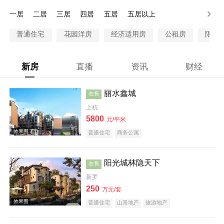
200万以上
一居
二居
三居
四居
五居
五居以上
普通住宅
花园洋房
经济适用房
公租房
限价
新房
直播
资讯
财经
丽水鑫城
在售
上杭
5800
元/平米
普通住宅
商务公寓
阳光城林隐天下
在售
新罗
250
万元/套
普通住宅
山景地产
旅游地产