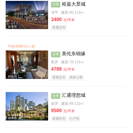
裕嘉大景城
在售
效果图
漳平
建面 96-119㎡
3400
元/平米
普通住宅
均价4888元/㎡起
美伦东锦缘
在售
新罗
建面 78-116㎡
4788
效果图
元/平米
普通住宅
商务公寓
汇通理想城
在售
新罗
建面 89-110㎡
9500
元/平米
普通住宅
小户型
效果图