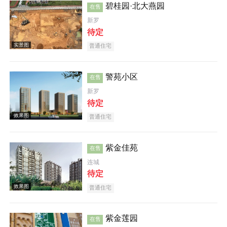
碧桂园·北大燕园
在售
新罗
效果图
待定
普通住宅
警苑小区
在售
新罗
待定
普通住宅
效果图
紫金佳苑
在售
连城
待定
普通住宅
效果图
紫金莲园
在售