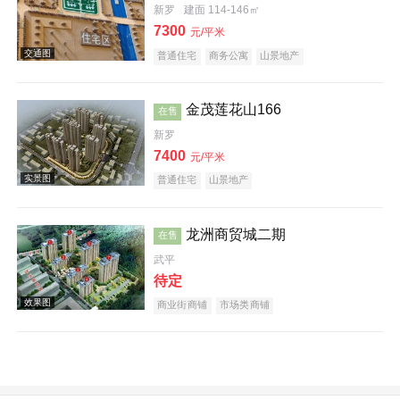
新罗
建面 114-146㎡
7300
元/平米
普通住宅
商务公寓
山景地产
金茂莲花山166
在售
效果图
新罗
7400
元/平米
普通住宅
山景地产
龙洲商贸城二期
在售
武平
实景图
待定
商业街商铺
市场类商铺