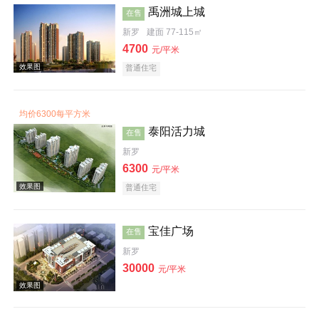
禹洲城上城
在售
新罗
建面 77-115㎡
4700
元/平米
普通住宅
效果图
均价6300每平方米
泰阳活力城
在售
新罗
6300
元/平米
普通住宅
效果图
宝佳广场
在售
新罗
30000
元/平米