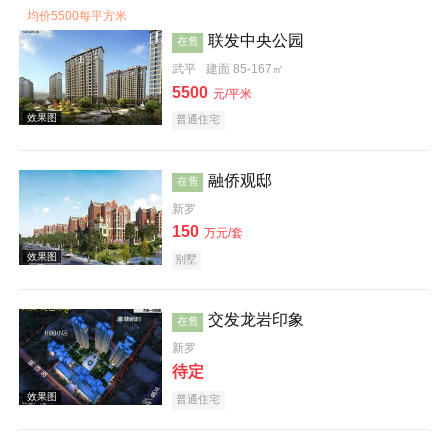
均价5500每平方米
联发中央公园
在售
武平
建面 85-167㎡
5500
元/平米
效果图
普通住宅
融侨观邸
在售
新罗
150
万元/套
别墅
交发龙岩印象
样板间
在售
新罗
待定
普通住宅