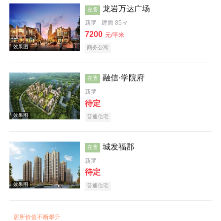
龙岩万达广场
在售
新罗
建面 85㎡
效果图
7200
元/平米
商务公寓
融信·学院府
在售
新罗
待定
效果图
普通住宅
城发福郡
在售
新罗
待定
普通住宅
效果图
居所价值不断攀升