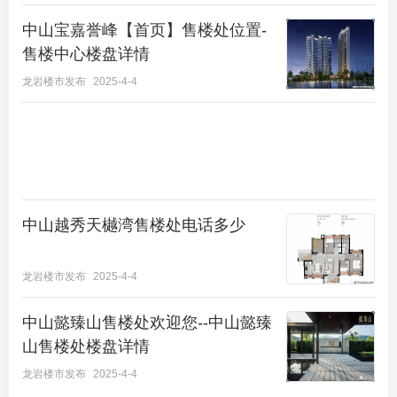
地产开发、城市更新、资产运营以及包含服务和金融
中山宝嘉誉峰【首页】售楼处位置-
在内的非房地产板块形成，且均已处于行业领先地
售楼中心楼盘详情
位。
龙岩楼市发布
2025-4-4
生态：背靠天然氧吧，素有“中山绿肺”“珠三角养生之
山”的五桂山脉，东近两公里伶仃海洋，富实真正
的“坐山面海”的真正项目。
交通："湾区交通枢纽:享有“一码头双桥双站四快线四
中山越秀天樾湾售楼处电话多少
高速”的立体交通路网，
龙岩楼市发布
2025-4-4
2. 一码头:新中山港码头位于马鞍岛，2 年后建成，坐
船 30 分钟即可到深圳
中山懿臻山售楼处欢迎您--中山懿臻
山售楼处楼盘详情
3. 双桥:深中大桥，未来经东部外环 10 分钟即达;港
龙岩楼市发布
2025-4-4
珠澳大桥，经东部外环 30 分钟即达。