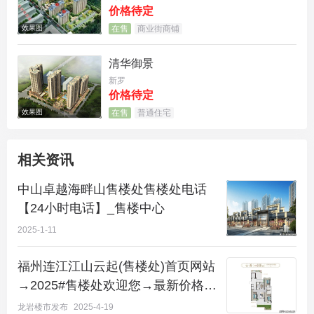
【项目面积段】84-236平米
价格待定
效果图
在售
商业街商铺
【价格】12800-15000
清华御景
【装修状况】毛坯/精装修
新罗
价格待定
【物业费】3元
效果图
在售
普通住宅
【产权年限】70年
相关资讯
【容积率】2.48
中山卓越海畔山售楼处售楼处电话
【绿化率】38.6%
【24小时电话】_售楼中心
2025-1-11
【车位比】1:1.2
福州连江江山云起(售楼处)首页网站
【楼间距】60～85米
→2025#售楼处欢迎您→最新价格详
【交楼时间】2022年4月30日
情→项目0591预约电话
龙岩楼市发布
2025-4-19