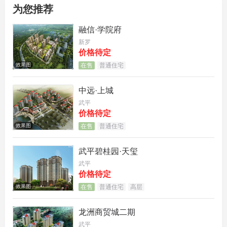
为您推荐
融信·学院府
新罗
价格待定
效果图
在售
普通住宅
中远·上城
武平
价格待定
效果图
在售
普通住宅
武平碧桂园·天玺
武平
价格待定
效果图
在售
普通住宅
高层
项目简介
【项目占地】2.9万m2
龙洲商贸城二期
武平