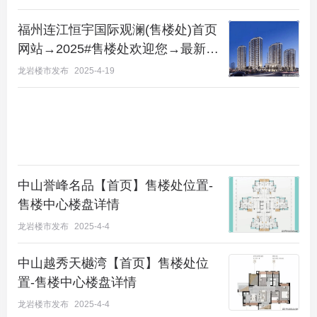
福州连江恒宇国际观澜(售楼处)首页
网站→2025#售楼处欢迎您→最新价
格详情→项目0591预约电话
龙岩楼市发布
2025-4-19
中山誉峰名品【首页】售楼处位置-
售楼中心楼盘详情
龙岩楼市发布
2025-4-4
项目卖点
中山越秀天樾湾【首页】售楼处位
置-售楼中心楼盘详情
品牌：中国房企前30“卓越集团”携手信豪房产共同筑
龙岩楼市发布
2025-4-4
建，强强联合，卓越置业集团4大核心业务战略涉及