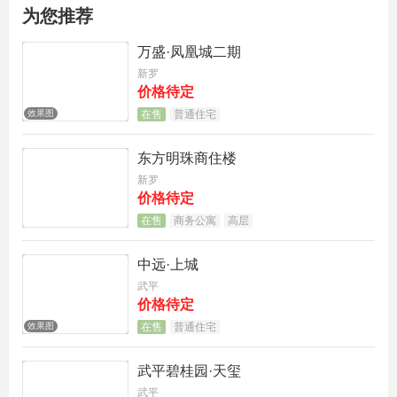
拿地不到2个月，该项目已定案名为
建发朗云
，根据
为您推荐
出街的围栏广告，将推出89-170㎡户型，定位为
新
万盛·凤凰城二期
现代轻尚的改善住区
，还规划有建面约
20-90㎡沿街
新罗
价格待定
商铺
效果图
在售
普通住宅
东方明珠商住楼
新罗
区位图
价格待定
在售
商务公寓
高层
中远·上城
项目特点
武平
价格待定
效果图
在售
普通住宅
武平碧桂园·天玺
项目效果图
武平