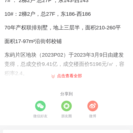
7# ： 2梯2户 总27F ，东143-西143
10#：2梯2户，总27F，东186-西186
️70年产权联排别墅，地上三层半，面积210-260平
面积17-97m²沿街邻校铺
东屿片区地块（2023P02）于2023年3月9日由建发
竞得，总成交价9.41亿，成交楼面价5196元/㎡，容
积率2.4。
点击查看全部
项目位于长福路以北、石仓北路以东、龙昌路以西，
分享到
临近
国贸润园
，毗邻上
美湖公园和漳州实小龙文校
区
，地理优势明显。
微信好友
朋友圈
微博