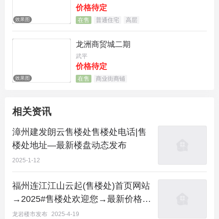
价格待定
效果图
在售
普通住宅
高层
户型鉴赏
龙洲商贸城二期
武平
价格待定
效果图
在售
商业街商铺
相关资讯
漳州建发朗云售楼处售楼处电话|售
楼处地址—最新楼盘动态发布
漳州建发朗云
2025-1-12
售楼处楼盘详情介绍：包含售楼处电话、地址、户型
福州连江江山云起(售楼处)首页网站
图、小区图片、区位优势、交通、周边商业配套等楼
→2025#售楼处欢迎您→最新价格详
盘详细资料
情→项目0591预约电话
龙岩楼市发布
2025-4-19