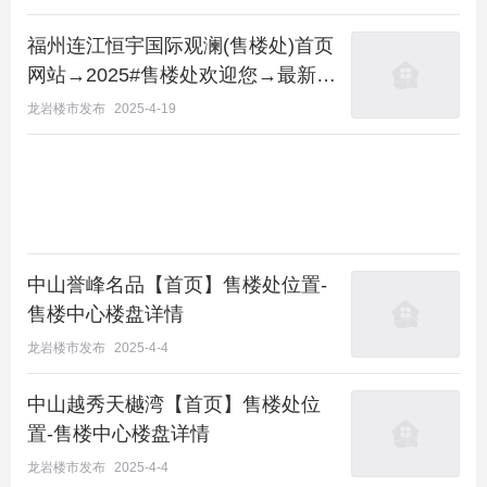
更详细房源信息和最新折扣价格，请拨打售楼处电
福州连江恒宇国际观澜(售楼处)首页
话，一对一专属置业顾问会为您详细介绍楼盘。
网站→2025#售楼处欢迎您→最新价
格详情→项目0591预约电话
欢迎来电咨询楼盘、看房请提前预约，电话预约看房
龙岩楼市发布
2025-4-19
享受专属内部优惠折上折，享有惊喜家电赠送
售楼处电话:400-109-8809【营销中心】
更多项目优惠邱经理18650383152微信：qiulaoquan
中山誉峰名品【首页】售楼处位置-
售楼处直销，不会收取任何费用，请提前一小时预约
售楼中心楼盘详情
看房，预约享额外售楼处专属内部团购优惠
龙岩楼市发布
2025-4-4
中山越秀天樾湾【首页】售楼处位
置-售楼中心楼盘详情
龙岩楼市发布
2025-4-4