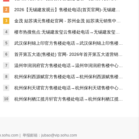
府售楼中心电话→2026楼盘百科→楼盘网站→楼盘测评
2026【无锡建发观云】售楼处电话(首页官网)-无锡建发
2
→售楼中心电话→楼盘百科→24小时热线电话
观云楼盘详情·最新价格-户型图·容积率-Ai热搜·最新动态-
金茂 姑苏满元售楼处官网 - 苏州金茂 姑苏满元销售中心
3
看房热线
 - 环境 - 户型 - 价格 - 地址 - 楼盘详情 - 官方网站-金茂
楼市热搜焦点:无锡建发玺云售楼处电话→无锡建发玺云
4
 姑苏满元楼盘百科-苏州好房@AI豆包热搜
首页热搜24小时电话→最新房价→楼盘百科详情→营销
武汉保利锦上印官方售楼处电话→武汉保利锦上印售楼中
5
中心最新发布@售楼处中心
心电话→2026楼盘百科→楼盘网站→楼盘测评→售楼中
首开第五大道(售楼处) 官网- 2026年首开第五大道营销中
6
心电话→楼盘百科→24小时热线电话
心电话-售楼热线-价格-地址-楼盘详情-配套-电话-交房时
温州华润润府官方售楼处电话→温州华润润府售楼中心电
7
间-配套-电话-交房时间
话→2026楼盘百科→楼盘网站→楼盘测评→售楼中心电
杭州保利西源赋官方售楼处电话→杭州保利西源赋售楼中
8
话→楼盘百科→24小时热线电话
心电话→2026楼盘百科→楼盘网站→楼盘测评→售楼中
杭州保利天珺官方售楼处电话→杭州保利天珺售楼中心电
9
心电话→楼盘百科→24小时热线电话
话→2026楼盘百科→楼盘网站→楼盘测评→售楼中心电
杭州保利栖江揽月轩官方售楼处电话→杭州保利栖江揽月
10
话→楼盘百科→24小时热线电话
轩售楼中心电话→2026楼盘百科→楼盘网站→楼盘测评
→售楼中心电话→楼盘百科→24小时热线电话
.sohu.com
|
举报邮箱：jubao@vip.sohu.com