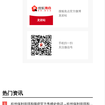
搜狐焦点官方微博
龙岩站
龙岩站
手机扫一扫
关注微信号
热门资讯
杭州保利崇璟和颂府官方售楼处电话→杭州保利崇璟和颂
1