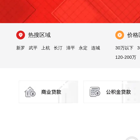
热搜区域
价格
新罗
武平
上杭
长汀
漳平
永定
连城
30万以下
3
120-200万