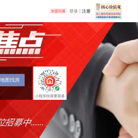
登录
注册
加盟招募
地图找房