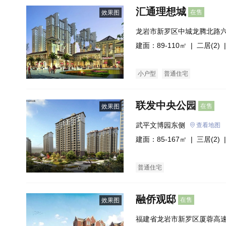
汇通理想城
在售
效果图
龙岩市新罗区中城龙腾北路
建面：89-110㎡ |
二居(2)
|
小户型
普通住宅
联发中央公园
在售
效果图
武平文博园东侧
查看地图
建面：85-167㎡ |
三居(2)
|
普通住宅
融侨观邸
在售
效果图
福建省龙岩市新罗区厦蓉高