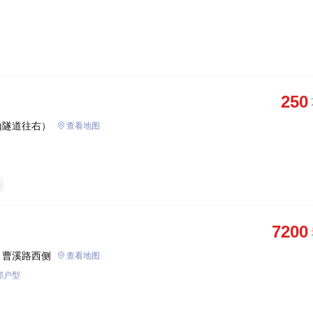
250
山隧道往右）
查看地图
宅
7200
、曹溪路西侧
查看地图
部户型