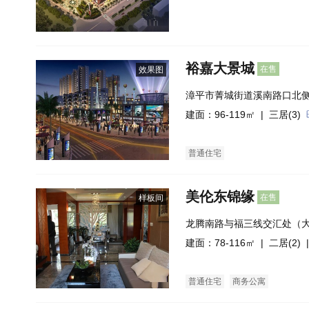
裕嘉大景城
在售
效果图
漳平市菁城街道溪南路口北
建面：96-119㎡ |
三居(3)
普通住宅
美伦东锦缘
在售
样板间
龙腾南路与福三线交汇处（
建面：78-116㎡ |
二居(2)
|
普通住宅
商务公寓