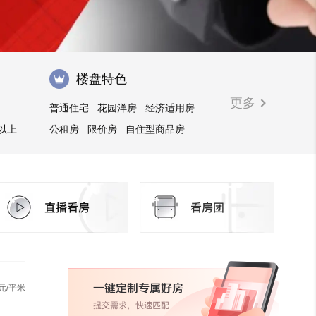
楼盘特色
更多
普通住宅
花园洋房
经济适用房
㎡以上
公租房
限价房
自住型商品房
安居型商品房
别墅
公寓
商住楼
酒店式公寓
廉租房
住宅底商
写字楼商铺
临街商铺
元/平米