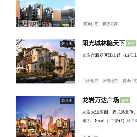
普通住宅
商务公寓
阳光城林隐天下
在售
效果图
龙岩市新罗区江山镇（出江
山景地产
旅游地产
普通住
龙岩万达广场
在售
效果图
龙岩大道东侧、双龙路北侧
建面：85㎡ |
二居(1)
全