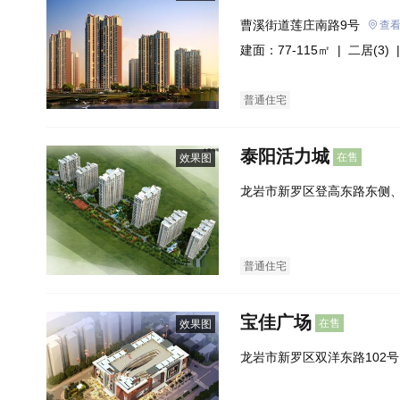
曹溪街道莲庄南路9号
查
建面：77-115㎡ |
二居(3)
|
普通住宅
泰阳活力城
在售
效果图
龙岩市新罗区登高东路东侧
福三线西侧
普通住宅
宝佳广场
在售
效果图
龙岩市新罗区双洋东路102
南侧）