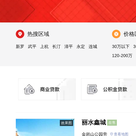
热搜区域
价格
新罗
武平
上杭
长汀
漳平
永定
连城
30万以下
3
120-200万
丽水鑫城
在售
效果图
金岗山公园旁
查看地图