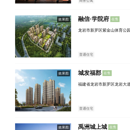
商务公寓
融信·学院府
在售
效果图
龙岩市新罗区紫金山体育公
普通住宅
城发福郡
在售
效果图
福建省龙岩市新罗区龙岩大
南侧）
普通住宅
禹洲城上城
在售
效果图