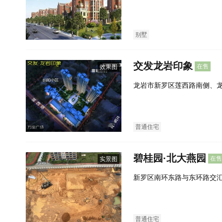
西北300米
别墅
交发龙岩印象
在售
效果图
龙岩市新罗区莲西路南侧、
普通住宅
碧桂园·北大燕园
在售
实景图
新罗区南环东路与东环路交
校旁）
普通住宅