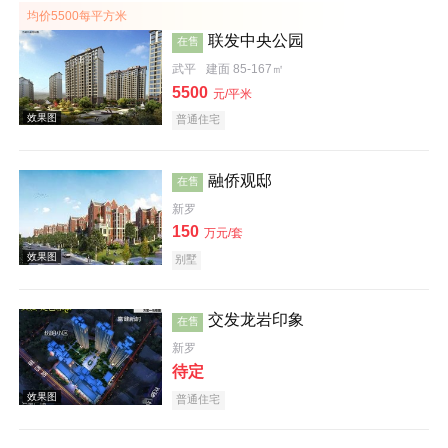
均价5500每平方米
联发中央公园
在售
武平
建面 85-167㎡
5500
元/平米
效果图
普通住宅
融侨观邸
在售
新罗
150
万元/套
别墅
交发龙岩印象
样板间
在售
新罗
待定
普通住宅