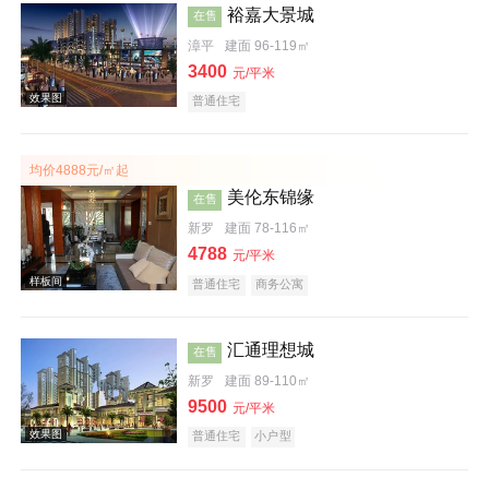
裕嘉大景城
在售
效果图
漳平
建面 96-119㎡
3400
元/平米
普通住宅
均价4888元/㎡起
美伦东锦缘
在售
新罗
建面 78-116㎡
4788
效果图
元/平米
普通住宅
商务公寓
汇通理想城
在售
新罗
建面 89-110㎡
9500
元/平米
普通住宅
小户型
效果图