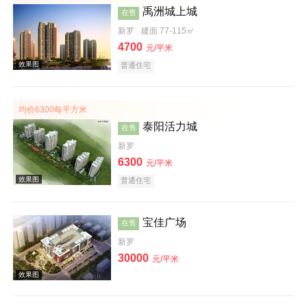
禹洲城上城
在售
新罗
建面 77-115㎡
4700
元/平米
普通住宅
效果图
均价6300每平方米
泰阳活力城
在售
新罗
6300
元/平米
普通住宅
效果图
宝佳广场
在售
新罗
30000
元/平米