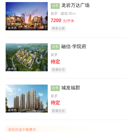
龙岩万达广场
在售
新罗
建面 85㎡
效果图
7200
元/平米
商务公寓
融信·学院府
在售
新罗
待定
效果图
普通住宅
城发福郡
在售
新罗
待定
普通住宅
效果图
居所价值不断攀升