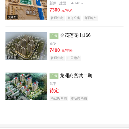
新罗
建面 114-146㎡
7300
元/平米
普通住宅
商务公寓
山景地产
金茂莲花山166
在售
效果图
新罗
7400
元/平米
普通住宅
山景地产
龙洲商贸城二期
在售
武平
实景图
待定
商业街商铺
市场类商铺