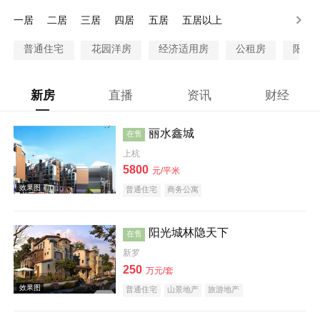
200万以上
一居
二居
三居
四居
五居
五居以上
普通住宅
花园洋房
经济适用房
公租房
限价
新房
直播
资讯
财经
丽水鑫城
在售
上杭
5800
元/平米
普通住宅
商务公寓
阳光城林隐天下
在售
新罗
250
万元/套
普通住宅
山景地产
旅游地产