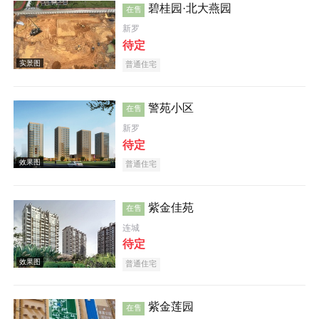
碧桂园·北大燕园
在售
新罗
效果图
待定
普通住宅
警苑小区
在售
新罗
待定
普通住宅
效果图
紫金佳苑
在售
连城
待定
普通住宅
效果图
紫金莲园
在售