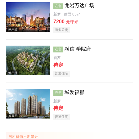
龙岩万达广场
在售
新罗
建面 85㎡
效果图
7200
元/平米
商务公寓
融信·学院府
在售
新罗
待定
效果图
普通住宅
城发福郡
在售
新罗
待定
普通住宅
效果图
居所价值不断攀升