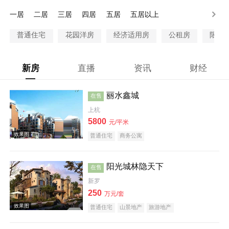
200万以上
一居
二居
三居
四居
五居
五居以上
普通住宅
花园洋房
经济适用房
公租房
限价
新房
直播
资讯
财经
丽水鑫城
在售
上杭
5800
元/平米
普通住宅
商务公寓
阳光城林隐天下
在售
新罗
250
万元/套
普通住宅
山景地产
旅游地产