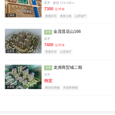
新罗
建面 114-146㎡
7300
元/平米
普通住宅
商务公寓
山景地产
金茂莲花山166
在售
效果图
新罗
7400
元/平米
普通住宅
山景地产
龙洲商贸城二期
在售
武平
实景图
待定
商业街商铺
市场类商铺