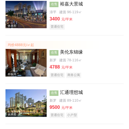
裕嘉大景城
在售
效果图
漳平
建面 96-119㎡
3400
元/平米
普通住宅
均价4888元/㎡起
美伦东锦缘
在售
新罗
建面 78-116㎡
4788
效果图
元/平米
普通住宅
商务公寓
汇通理想城
在售
新罗
建面 89-110㎡
9500
元/平米
普通住宅
小户型
效果图