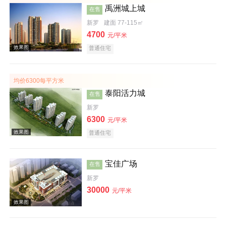
禹洲城上城
在售
新罗
建面 77-115㎡
4700
元/平米
普通住宅
效果图
均价6300每平方米
泰阳活力城
在售
新罗
6300
元/平米
普通住宅
效果图
宝佳广场
在售
新罗
30000
元/平米