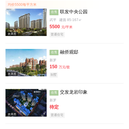
均价5500每平方米
联发中央公园
在售
武平
建面 85-167㎡
5500
元/平米
效果图
普通住宅
融侨观邸
在售
新罗
150
万元/套
别墅
交发龙岩印象
样板间
在售
新罗
待定
普通住宅