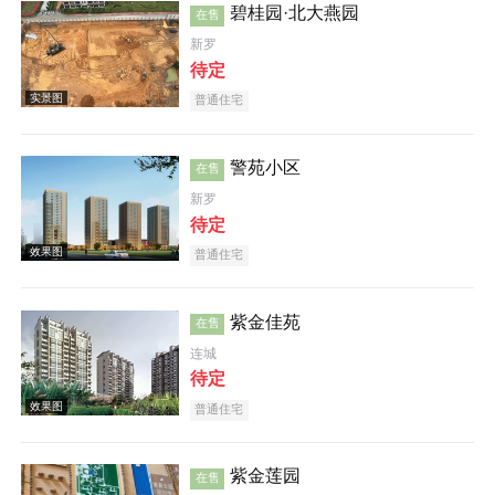
碧桂园·北大燕园
在售
新罗
效果图
待定
普通住宅
警苑小区
在售
新罗
待定
普通住宅
效果图
紫金佳苑
在售
连城
待定
普通住宅
效果图
紫金莲园
在售