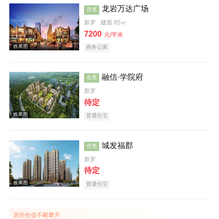
龙岩万达广场
在售
新罗
建面 85㎡
效果图
7200
元/平米
商务公寓
融信·学院府
在售
新罗
待定
效果图
普通住宅
城发福郡
在售
新罗
待定
普通住宅
效果图
居所价值不断攀升