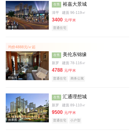
裕嘉大景城
在售
效果图
漳平
建面 96-119㎡
3400
元/平米
普通住宅
均价4888元/㎡起
美伦东锦缘
在售
新罗
建面 78-116㎡
4788
效果图
元/平米
普通住宅
商务公寓
汇通理想城
在售
新罗
建面 89-110㎡
9500
元/平米
普通住宅
小户型
效果图