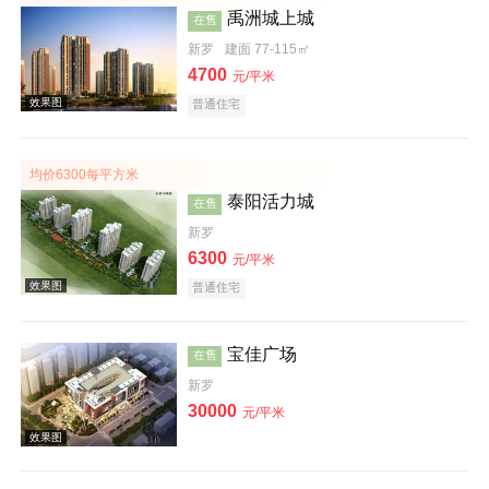
禹洲城上城
在售
新罗
建面 77-115㎡
4700
元/平米
普通住宅
效果图
均价6300每平方米
泰阳活力城
在售
新罗
6300
元/平米
普通住宅
效果图
宝佳广场
在售
新罗
30000
元/平米