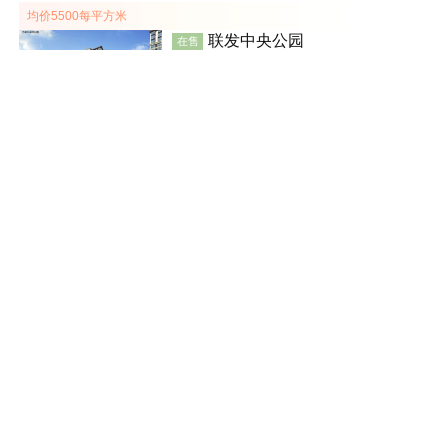
均价5500每平方米
联发中央公园
在售
武平
建面 85-167㎡
5500
元/平米
效果图
普通住宅
融侨观邸
在售
新罗
150
万元/套
别墅
交发龙岩印象
样板间
在售
新罗
待定
普通住宅