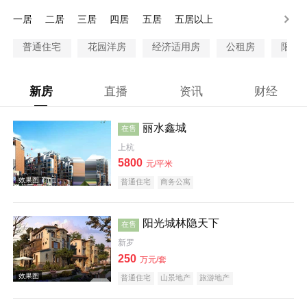
200万以上
一居
二居
三居
四居
五居
五居以上
普通住宅
花园洋房
经济适用房
公租房
限价
新房
直播
资讯
财经
丽水鑫城
在售
上杭
5800
元/平米
普通住宅
商务公寓
阳光城林隐天下
在售
新罗
250
万元/套
普通住宅
山景地产
旅游地产