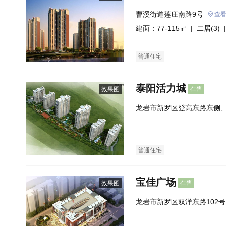
曹溪街道莲庄南路9号
查
建面：77-115㎡ |
二居(3)
|
普通住宅
泰阳活力城
在售
效果图
龙岩市新罗区登高东路东侧
福三线西侧
普通住宅
宝佳广场
在售
效果图
龙岩市新罗区双洋东路102
南侧）