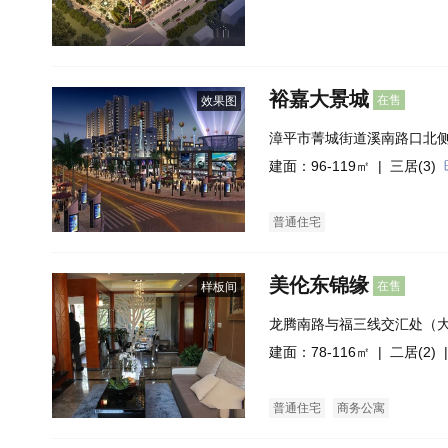
裕嘉大景城
在售
效果图
漳平市菁城街道溪南路口北
建面：96-119㎡ |
三居(3)
普通住宅
美伦东锦缘
在售
样板间
龙腾南路与福三线交汇处（
建面：78-116㎡ |
二居(2)
|
普通住宅
商务公寓