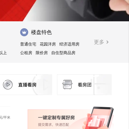
楼盘特色
更多
普通住宅
花园洋房
经济适用房
㎡以上
公租房
限价房
自住型商品房
安居型商品房
别墅
公寓
商住楼
酒店式公寓
廉租房
住宅底商
写字楼商铺
临街商铺
元/平米