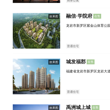
商务公寓
融信·学院府
在售
效果图
龙岩市新罗区紫金山体育公
普通住宅
城发福郡
在售
效果图
福建省龙岩市新罗区龙岩大
南侧）
普通住宅
禹洲城上城
在售
效果图