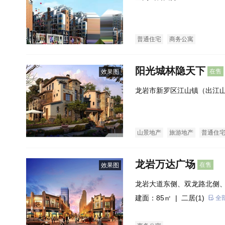
普通住宅
商务公寓
阳光城林隐天下
在售
效果图
龙岩市新罗区江山镇（出江
山景地产
旅游地产
普通住
龙岩万达广场
在售
效果图
龙岩大道东侧、双龙路北侧
建面：85㎡ |
二居(1)
全