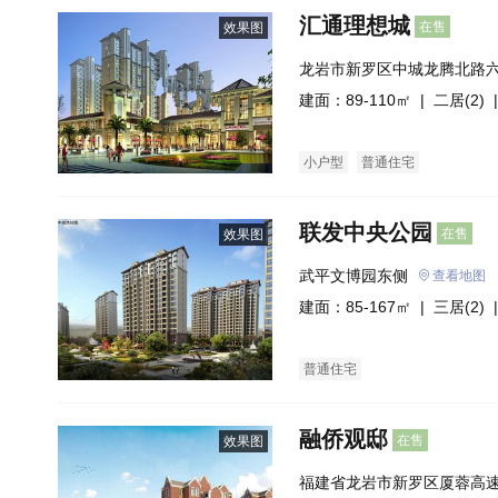
汇通理想城
在售
效果图
龙岩市新罗区中城龙腾北路
建面：89-110㎡ |
二居(2)
|
小户型
普通住宅
联发中央公园
在售
效果图
武平文博园东侧
查看地图
建面：85-167㎡ |
三居(2)
|
普通住宅
融侨观邸
在售
效果图
福建省龙岩市新罗区厦蓉高