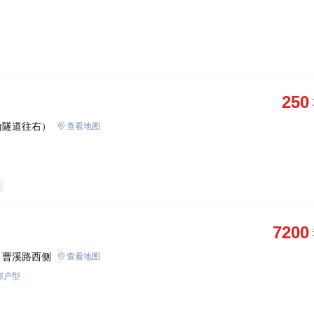
250
山隧道往右）
查看地图
宅
7200
、曹溪路西侧
查看地图
部户型