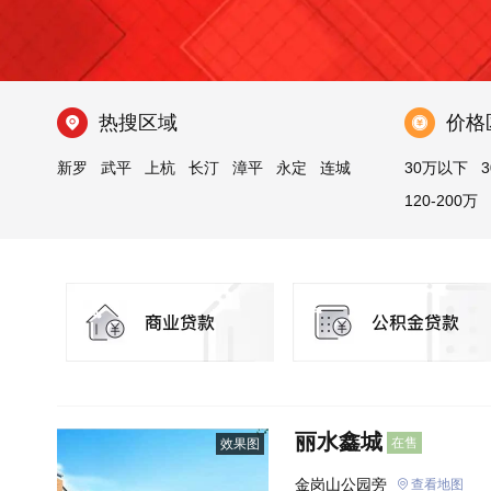
热搜区域
价格
新罗
武平
上杭
长汀
漳平
永定
连城
30万以下
3
120-200万
丽水鑫城
在售
效果图
金岗山公园旁
查看地图