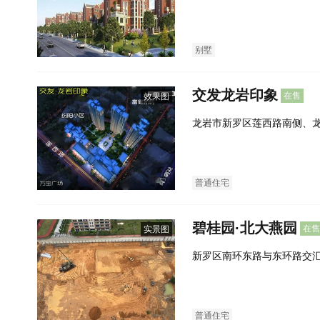
西北300米
别墅
交发龙岩印象
在售
效果图
龙岩市新罗区莲西路南侧、
普通住宅
碧桂园·北大燕园
在售
实景图
新罗区南环东路与东环路交
校旁）
普通住宅