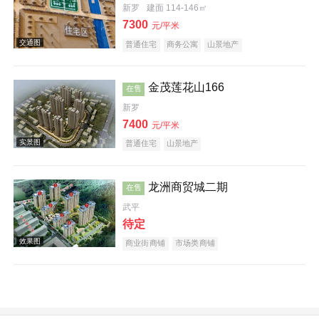
新罗
建面 114-146㎡
7300
元/平米
普通住宅
商务公寓
山景地产
金茂莲花山166
在售
效果图
新罗
7400
元/平米
普通住宅
山景地产
龙洲商贸城二期
在售
武平
实景图
待定
商业街商铺
市场类商铺