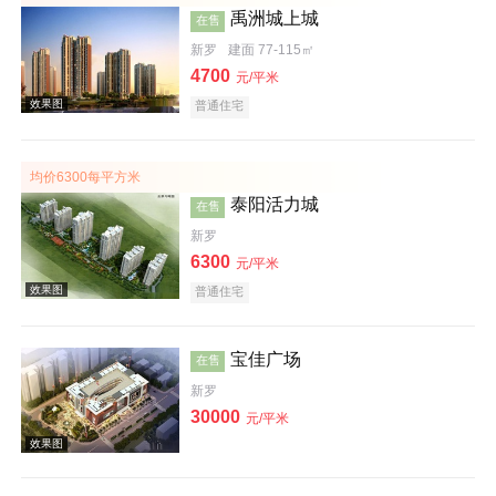
禹洲城上城
在售
新罗
建面 77-115㎡
4700
元/平米
普通住宅
效果图
均价6300每平方米
泰阳活力城
在售
新罗
6300
元/平米
普通住宅
效果图
宝佳广场
在售
新罗
30000
元/平米