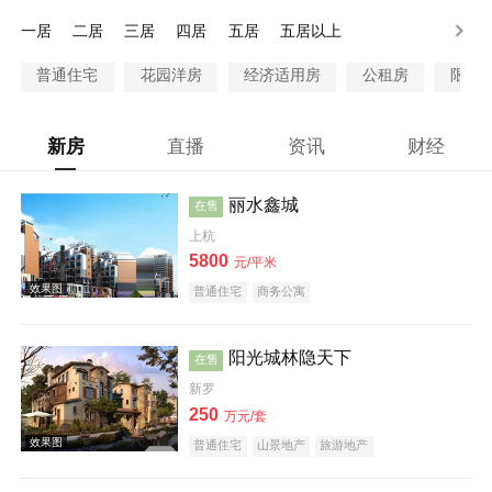
200万以上
一居
二居
三居
四居
五居
五居以上
普通住宅
花园洋房
经济适用房
公租房
限价
新房
直播
资讯
财经
丽水鑫城
在售
上杭
5800
元/平米
普通住宅
商务公寓
阳光城林隐天下
在售
新罗
250
万元/套
普通住宅
山景地产
旅游地产