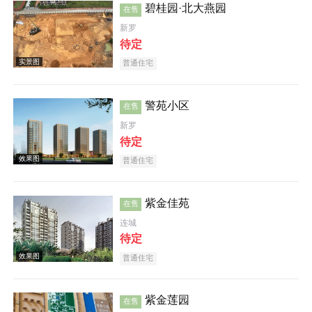
碧桂园·北大燕园
在售
新罗
效果图
待定
普通住宅
警苑小区
在售
新罗
待定
普通住宅
效果图
紫金佳苑
在售
连城
待定
普通住宅
效果图
紫金莲园
在售