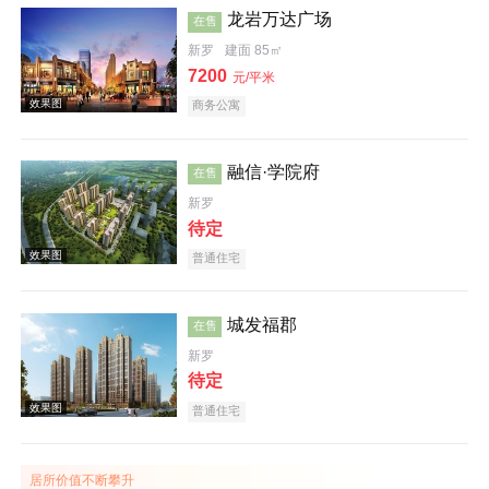
龙岩万达广场
在售
新罗
建面 85㎡
效果图
7200
元/平米
商务公寓
融信·学院府
在售
新罗
待定
效果图
普通住宅
城发福郡
在售
新罗
待定
普通住宅
效果图
居所价值不断攀升