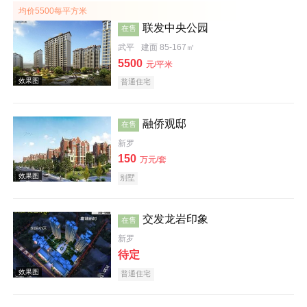
均价5500每平方米
联发中央公园
在售
武平
建面 85-167㎡
5500
元/平米
效果图
普通住宅
融侨观邸
在售
新罗
150
万元/套
别墅
交发龙岩印象
样板间
在售
新罗
待定
普通住宅