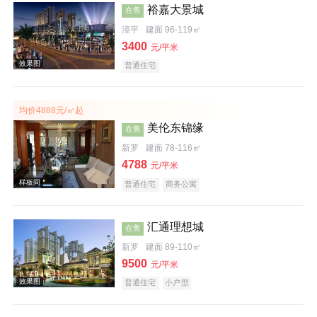
裕嘉大景城
在售
效果图
漳平
建面 96-119㎡
3400
元/平米
普通住宅
均价4888元/㎡起
美伦东锦缘
在售
新罗
建面 78-116㎡
4788
效果图
元/平米
普通住宅
商务公寓
汇通理想城
在售
新罗
建面 89-110㎡
9500
元/平米
普通住宅
小户型
效果图