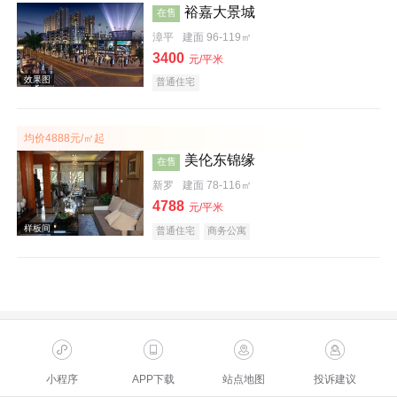
裕嘉大景城
在售
效果图
漳平
建面 96-119㎡
3400
元/平米
普通住宅
均价4888元/㎡起
美伦东锦缘
在售
新罗
建面 78-116㎡
4788
效果图
元/平米
普通住宅
商务公寓
效果图
小程序
APP下载
站点地图
投诉建议