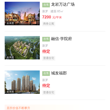
龙岩万达广场
在售
新罗
建面 85㎡
效果图
7200
元/平米
商务公寓
融信·学院府
在售
新罗
待定
效果图
普通住宅
城发福郡
在售
新罗
待定
普通住宅
效果图
居所价值不断攀升