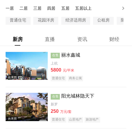
200万以上
一居
二居
三居
四居
五居
五居以上
普通住宅
花园洋房
经济适用房
公租房
限价
新房
直播
资讯
财经
丽水鑫城
在售
上杭
5800
元/平米
普通住宅
商务公寓
阳光城林隐天下
在售
新罗
250
万元/套
普通住宅
山景地产
旅游地产