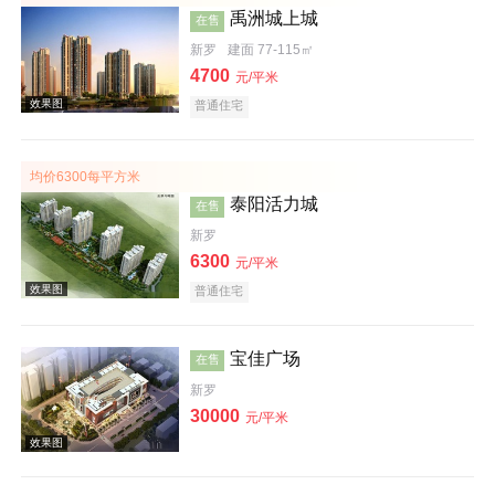
禹洲城上城
在售
新罗
建面 77-115㎡
4700
元/平米
普通住宅
效果图
均价6300每平方米
泰阳活力城
在售
新罗
6300
元/平米
普通住宅
效果图
宝佳广场
在售
新罗
30000
元/平米