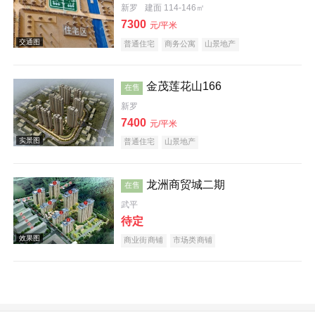
新罗
建面 114-146㎡
7300
元/平米
普通住宅
商务公寓
山景地产
金茂莲花山166
在售
效果图
新罗
7400
元/平米
普通住宅
山景地产
龙洲商贸城二期
在售
武平
实景图
待定
商业街商铺
市场类商铺