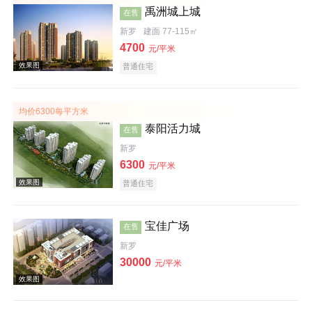
禹洲城上城
在售
新罗
建面 77-115㎡
4700
元/平米
普通住宅
效果图
均价6300每平方米
泰阳活力城
在售
新罗
6300
元/平米
普通住宅
效果图
宝佳广场
在售
新罗
30000
元/平米