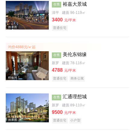
裕嘉大景城
在售
效果图
漳平
建面 96-119㎡
3400
元/平米
普通住宅
均价4888元/㎡起
美伦东锦缘
在售
新罗
建面 78-116㎡
4788
效果图
元/平米
普通住宅
商务公寓
汇通理想城
在售
新罗
建面 89-110㎡
9500
元/平米
普通住宅
小户型
效果图