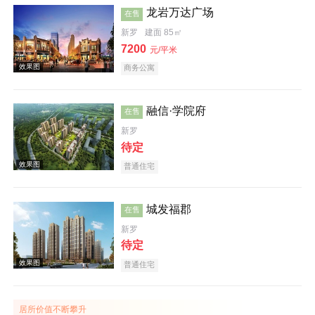
龙岩万达广场
在售
新罗
建面 85㎡
效果图
7200
元/平米
商务公寓
融信·学院府
在售
新罗
待定
效果图
普通住宅
城发福郡
在售
新罗
待定
普通住宅
效果图
居所价值不断攀升