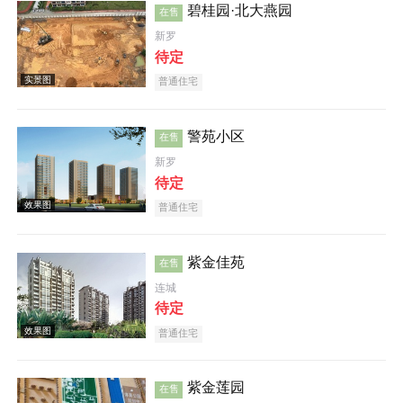
碧桂园·北大燕园
在售
新罗
效果图
待定
普通住宅
警苑小区
在售
新罗
待定
普通住宅
效果图
紫金佳苑
在售
连城
待定
普通住宅
效果图
紫金莲园
在售