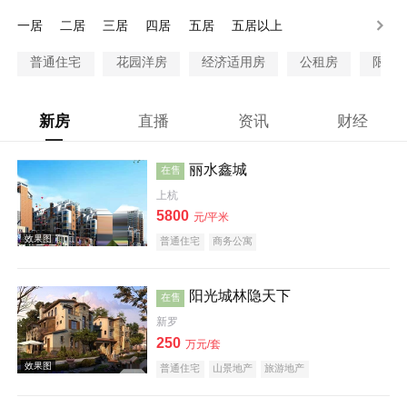
200万以上
一居
二居
三居
四居
五居
五居以上
普通住宅
花园洋房
经济适用房
公租房
限价
新房
直播
资讯
财经
丽水鑫城
在售
上杭
5800
元/平米
普通住宅
商务公寓
阳光城林隐天下
在售
新罗
250
万元/套
普通住宅
山景地产
旅游地产