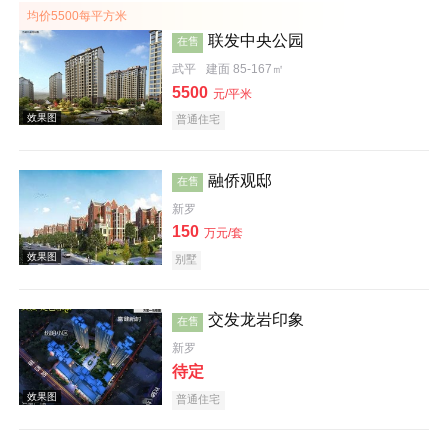
均价5500每平方米
联发中央公园
在售
武平
建面 85-167㎡
5500
元/平米
效果图
普通住宅
融侨观邸
在售
新罗
150
万元/套
别墅
交发龙岩印象
样板间
在售
新罗
待定
普通住宅